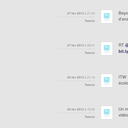
Beyo
27 fév 2013
à 21:34
d’ana
Tweets
RT
@
27 fév 2013
à 08:41
bit.
Tweets
ITW :
26 fév 2013
à 21:14
écolo
Tweets
Un m
26 fév 2013
à 19:42
vidéo
Tweets