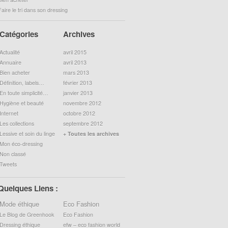
Faire le tri dans son dressing
Catégories
Archives
Actualité
avril 2015
Annuaire
avril 2013
Bien acheter
mars 2013
Définition, labels…
février 2013
En toute simplicité…
janvier 2013
Hygiène et beauté
novembre 2012
Internet
octobre 2012
Les collections
septembre 2012
Lessive et soin du linge
+ Toutes les archives
Mon éco-dressing
Non classé
Tweets
Quelques Liens :
Mode éthique
Eco Fashion
Le Blog de Greenhook
Eco Fashion
Dressing éthique
efw – eco fashion world