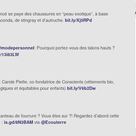
ncé se paye des chaussures en “peau exotique”, à base
conda, de stingray et d’autruche.
bit.ly/Xj5RPd
: Pourquoi portez-vous des talons hauts ?
modepersonnel
ly/13i83LW
 Carole Piette, co-fondatrice de Conscients (vêtements bio,
giques et équitables pour enfants)
bit.ly/V6b2Dw
anteau de fourrure ? Vous êtes sur ?! Regardez d’abord cette
 :
via
is.gd/8N3BAM
@Ecouterre