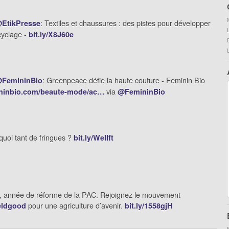
: Textiles et chaussures : des pistes pour développer
EtikPresse
cyclage -
bit.ly/X8J60e
: Greenpeace défie la haute couture - Feminin Bio
FemininBio
via
ninbio.com/beaute-mode/ac…
@FemininBio
uoi tant de fringues ?
bit.ly/WelIft
, année de réforme de la PAC. Rejoignez le mouvement
pour une agriculture d’avenir.
eldgood
bit.ly/1558gjH