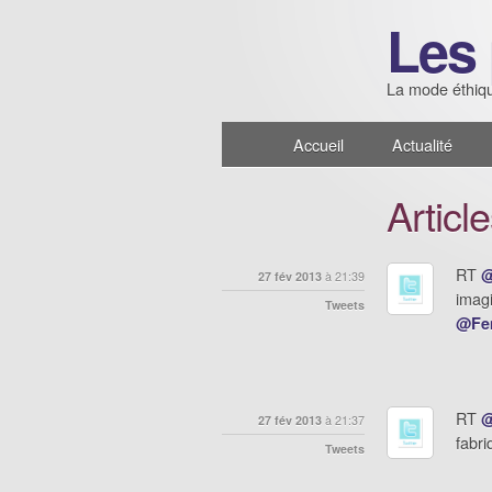
Les 
La mode éthiqu
Accueil
Actualité
Articl
RT
@
27 fév 2013
à 21:39
imag
Tweets
@Fe
RT
@
27 fév 2013
à 21:37
fabri
Tweets