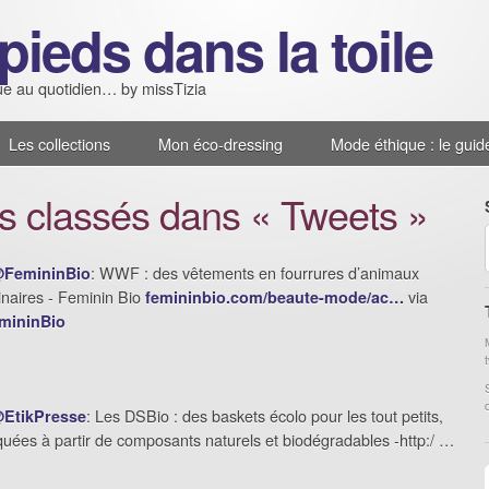
pieds dans la toile
e au quotidien… by missTizia
Les collections
Mon éco-dressing
Mode éthique : le guid
es classés dans « Tweets »
: WWF : des vêtements en fourrures d’animaux
FemininBio
inaires - Feminin Bio
via
femininbio.com/beaute-mode/ac…
mininBio
: Les DSBio : des baskets écolo pour les tout petits,
EtikPresse
quées à partir de composants naturels et biodégradables -http:/ …