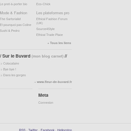
Le pret-à-porter bio
Eco-Chick
Mode & Fashion
Les plateformes pro
The Sartorialist
Ethical Fashion Forum
(UK)
Et pourquoi pas Coline
Source4Style
Sushi & Pedro
Ethical Trade Place
+ Tous les liens
// Sur le Buvard
//
(mon blog carnet)
>>
Colocataire
>>
Bye bye !
>>
Dans les gorges
+
www.fleur-de-buvard.fr
Meta
Connexion
RSS
-
Twitter
-
Facebook
-
Hellocoton