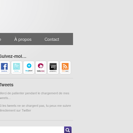
e
À propos
Contact
Suivez-moi…
Tweets
Merci de patienter pendant le chargement de mes
tweets...
Si les tweets ne se chargent pas, tu peux me suivre
directement sur Twitter