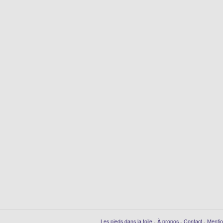
Les pieds dans la toile
-
À propos
-
Contact
-
Mentio