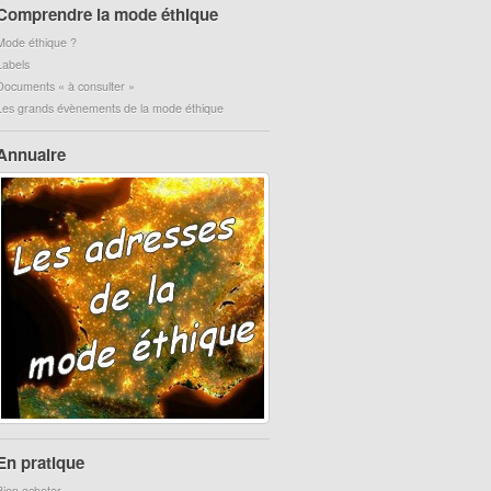
Comprendre la mode éthique
Mode éthique ?
Labels
Documents « à consulter »
Les grands évènements de la mode éthique
Annuaire
En pratique
Bien acheter