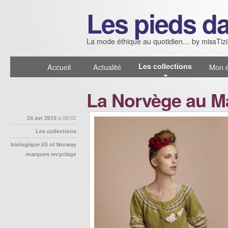
Les pieds da
La mode éthique au quotidien… by missTiz
Les collections
Accueil
Actualité
Mon é
La Norvège au M
24 avr 2010
à 09:02
Les collections
biologique
iiS of Norway
marques
recyclage