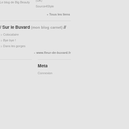
(UK)
Le blog de Big Beauty
Source4Style
+ Tous les liens
// Sur le Buvard
//
(mon blog carnet)
>>
Colocataire
>>
Bye bye !
>>
Dans les gorges
+
www.fleur-de-buvard.fr
Meta
Connexion