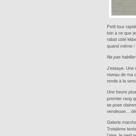
Petit tour rap
loin à ce que 
rabat côté kkb
quand même !
Ne pas habiller
J’essaye. Une m
niveau de ma c
rends à la ven
Une heure plus
premier rang q
se pose clairem
vendeuse… déçu
Galerie marchan
Troisième tenta
l’aise, le pied