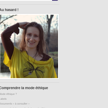
Au hasard !
Comprendre la mode éthique
Mode éthique ?
Labels
Documents « à consulter »