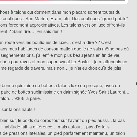
hoes à talons qui dorment dans mon placard sortent toutes du
boutiques : San Marina, Eram, etc. Des boutiques “grand public”
itions forcement approximatives. Les talons version luxe offrent-ils
rent ? Sans rire… j’en sais rien !
n route vers les boutiques de luxe… c’est-à-dire ?? C’est
 dans mes habitudes de consommation que je ne sais même pas où
nseignements pris, j’ai enfilé mon plus beau jeans en fin de vie,
 brin pourraves et mon super sweat La Poste… je m’attendais un
me regarde de travers, mais non… je n’ai eu droit qu’à de jolis
e bonne quinzaine de bottes à talons luxe ou presque, avec en
paire de bottes sublimissime en daim signée Yves Saint Laurent…
talon… 930€ la paire.
sur talons hauts !
, bien sûr, le poids du corps tout sur l’avant du pied aussi… là pas
 l’habitude fait la différence… mais autour… pas d’orteils
 de pressions latérales, un pied parfaitement maintenu, un talon