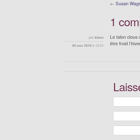
←
Susan Wag
1 com
Le talon clous c
par
blanc
être froid l’hiv
05 nov 2010
à
13:01
Laiss