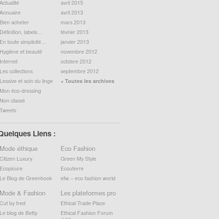
Actualité
avril 2015
Annuaire
avril 2013
Bien acheter
mars 2013
Définition, labels…
février 2013
En toute simplicité…
janvier 2013
Hygiène et beauté
novembre 2012
Internet
octobre 2012
Les collections
septembre 2012
Lessive et soin du linge
+ Toutes les archives
Mon éco-dressing
Non classé
Tweets
Quelques Liens :
Mode éthique
Eco Fashion
Citizen Luxury
Green My Style
Ecopicure
Ecouterre
Le Blog de Greenhook
efw – eco fashion world
Mode & Fashion
Les plateformes pro
Cut by fred
Ethical Trade Place
Le blog de Betty
Ethical Fashion Forum