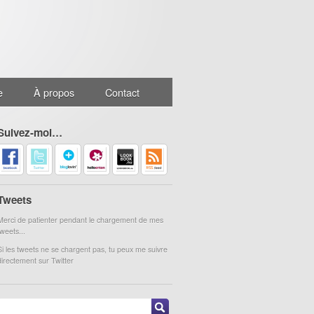
e
À propos
Contact
Suivez-moi…
Tweets
Merci de patienter pendant le chargement de mes
tweets...
Si les tweets ne se chargent pas, tu peux me suivre
directement sur Twitter