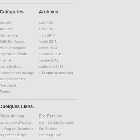
Catégories
Archives
Actualité
avril 2015
Annuaire
avril 2013
Bien acheter
mars 2013
Définition, labels…
février 2013
En toute simplicité…
janvier 2013
Hygiène et beauté
novembre 2012
Internet
octobre 2012
Les collections
septembre 2012
Lessive et soin du linge
+ Toutes les archives
Mon éco-dressing
Non classé
Tweets
Quelques Liens :
Mode éthique
Eco Fashion
Le comptoir d'Audrey
efw – eco fashion world
Le Blog de Greenhook
Eco Fashion
My Green Lifestyle
Green My Style