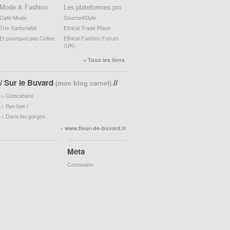
Mode & Fashion
Les plateformes pro
Café Mode
Source4Style
The Sartorialist
Ethical Trade Place
Et pourquoi pas Coline
Ethical Fashion Forum
(UK)
+ Tous les liens
// Sur le Buvard
//
(mon blog carnet)
>>
Colocataire
>>
Bye bye !
>>
Dans les gorges
+
www.fleur-de-buvard.fr
Meta
Connexion