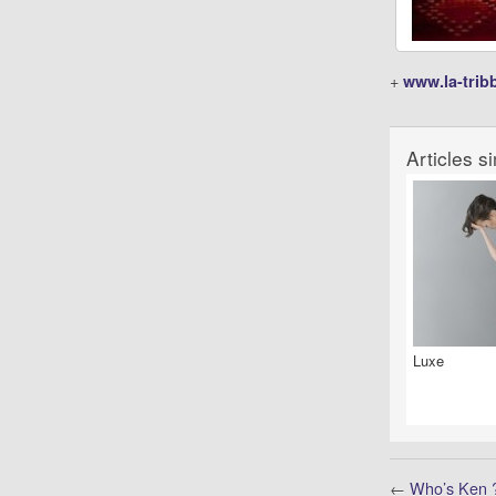
+
www.la-tri
Articles si
Luxe
←
Who’s Ken 