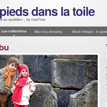
pieds dans la toile
e au quotidien… by missTizia
Les collections
Mon éco-dressing
Mode éthique : le guid
bbu