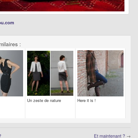
bbu.com
milaires :
Un zeste de nature
Here it is !
?
Et maintenant ?
→