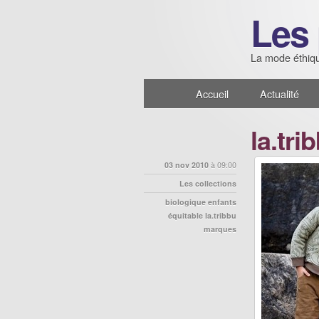
Les 
La mode éthiqu
Accueil
Actualité
la.tri
03 nov 2010
à 09:00
Les collections
biologique
enfants
équitable
la.tribbu
marques