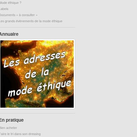
Mode éthique ?
Labels
Documents « à consulter »
Les grands évènements de la mode éthique
Annuaire
En pratique
Bien acheter
Faire le tri dans son dressing