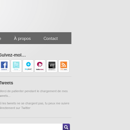
e
À propos
Contact
Suivez-moi…
Tweets
Merci de patienter pendant le chargement de mes
tweets...
Si les tweets ne se chargent pas, tu peux me suivre
directement sur Twitter