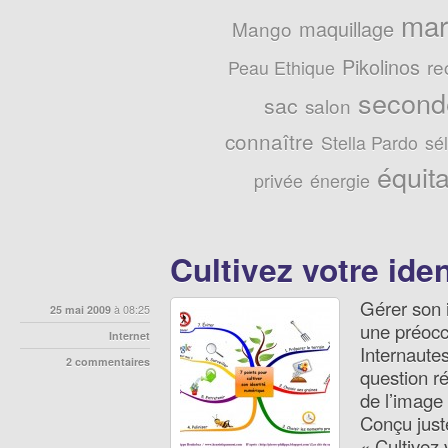
mar
maquillage
Mango
Pikolinos
re
Peau Ethique
second
sac
salon
connaître
Stella Pardo
sé
équit
privée
énergie
Cultivez votre ide
Gérer son 
25 mai 2009
à 08:25
une préocc
Internet
Internautes
2 commentaires
question ré
de l’image 
Conçu just
« Cultivez 