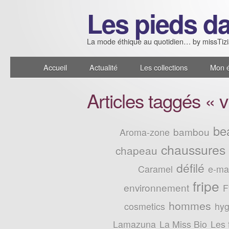
Les pieds da
La mode éthique au quotidien… by missTiz
Accueil
Actualité
Les collections
Mon é
Articles taggés « v
be
bambou
Aroma-zone
chaussures
chapeau
défilé
Caramel
e-mai
fripe
environnement
F
hommes
cosmetics
hyg
Lamazuna
La Miss Bio
Les 