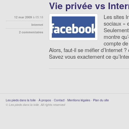
Vie privée vs Inte
Les sites I
12 mar 2009
à 05:18
sociaux » e
Internet
Seulement,
2 commentaires
montre qu’
compte de 
Alors, faut-il se méfier d’Internet ?
Savez vous exactement ce qu’Inter
Les pieds dans la toile
-
À propos
-
Contact
-
Mentions légales
-
Plan du site
© Les pieds dans la toile. All rights reserved