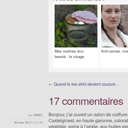
Mes routines éco-
Anti-cernes, mo
beauté : le visage
←
Quand le tee-shirt devient couture…
17 commentaires
Bonjour, j’ai ouvert un salon de coiffure
par
PINEL
Castelginest, en haute garonne, color
30 mar 2011
à
21:09
végétale, soins à l’argile, aux huiles es