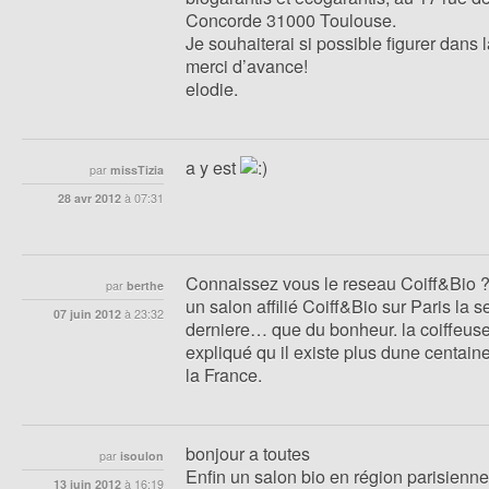
Concorde 31000 Toulouse.
Je souhaiterai si possible figurer dans 
merci d’avance!
elodie.
a y est
par
missTizia
28 avr 2012
à
07:31
Connaissez vous le reseau Coiff&Bio ?
par
berthe
un salon affilié Coiff&Bio sur Paris la 
07 juin 2012
à
23:32
derniere… que du bonheur. la coiffeus
expliqué qu il existe plus dune centaine 
la France.
bonjour a toutes
par
isoulon
Enfin un salon bio en région parisienne 
13 juin 2012
à
16:19