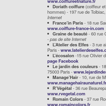
www.coiffureetnature.fr
Doriath coiffure
(coiffeur et
hommes) - 197 rue de Tolbiac,
Internet
France’in Paris
- 18 rue Sa
www.coiffure-france-in.com
Graine de beauté
- 60 rue 
-
pas de site Internet
L’Atelier des Elfes
- 3 rue 
Paris -
www.latelierdeselfes
L’écosalon
-15 rue Olivier 
page Facebook
Le jardin des couleurs
- 18
75003 Paris -
www.lejardinde
Manage’Hair
- 10, rue de M
www.managehairaunaturel.f
R’Végétal
- 36 rue Beaurepa
www.rvegetal.com
Romain Colors
- 37 rue Ro
www.romaincolors.fr