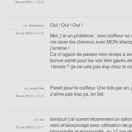
24 oct 2011
à
18:23
Oui ! Oui ! Oui !
par
Simplicity
24 avr 2012
à
00:02
Moi, j’ai un problème : mon coiffeur ne
me laver les cheveux avec MON sham
j’amène !
Ca m’agace de passer mon temps à avo
bonne santé pour les voir être gavés de
10mois ? (je ne vais pas trop chez le co
Pareil pour le coiffeur. Une fois par an,
par
missTizia
J’aime pas trop ça, en fait.
24 avr 2012
à
07:50
bonjour! j ai ouvert récemment un salon
par
elo
retro et bioconcept avec utilisation de p
27 avr 2012
à
23:27
biogarantis et ecogarantis, au 17 rue de