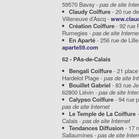
59570 Bavay -
pas de site Inte
Claudy Coiffure
- 20 rue de
Villeneuve d’Ascq -
www.claud
Création Coiffure
- 92 rue 
Rumegies -
pas de site Interne
En Aparté
- 256 rue de Lill
aparte59.com
62 - PAs-de-Calais
Bengali Coiffure
- 21 plac
Hardelot Plage -
pas de site In
Bouillet Gabriel
- 83 rue J
62800 Liévin -
pas de site Inte
Calypso Coiffure
- 94 rue 
pas de site Internet
Le Temple de La Coiffure
-
Calais -
pas de site Internet
Tendances Diffusion
- 17 r
Sallaumines -
pas de site Inter