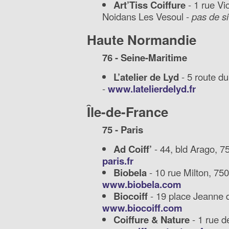
Art’Tiss Coiffure
- 1 rue Vi
Noidans Les Vesoul -
pas de si
Haute Normandie
76 - Seine-Maritime
L’atelier de Lyd
- 5 route d
-
www.latelierdelyd.fr
Île-de-France
75 - Paris
Ad Coiff’
- 44, bld Arago, 7
paris.fr
Biobela
- 10 rue Milton, 750
www.biobela.com
Biocoiff
- 19 place Jeanne d
www.biocoiff.com
Coiffure & Nature
- 1 rue de