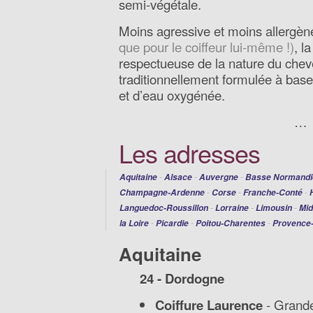
semi-végétale.
Moins agressive et moins allergè
que pour le coiffeur lui-même !)
, l
respectueuse de la nature du chev
traditionnellement formulée à bas
et d’eau oxygénée.
…
Les adresses
-
-
-
Aquitaine
Alsace
Auvergne
Basse Normandi
-
-
-
Champagne-Ardenne
Corse
Franche-Conté
-
-
-
Languedoc-Roussillon
Lorraine
Limousin
Mid
-
-
-
la Loire
Picardie
Poitou-Charentes
Provence-
Aquitaine
24 - Dordogne
Coiffure Laurence
- Grande