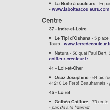
La Boite à couleurs
- Espac
-
www.laboiteacouleurs.com
Centre
37 - Indre-et-Loire
Le Tipi d’Oshana
- 5 place
Tours -
www.terredecouleur.fr
Natura
- 56 quai Paul Bert,
coiffeur-createur.fr
41 - Loir-et-Cher
Osez Joséphine
- 64 bis r
41210 Le Ferté Beauharnais -
45 - Loiret
Gathéo Coiffure
- 70 route
-
pas de site Internet