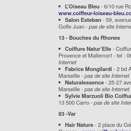
L’Oiseau Bleu
- 6/10 rue Ro
www.coiffeur-loiseau-bleu.
Salon Esteban
- 59, avenue
Golfe Juan -
pas de site Intern
13 - Bouches du Rhones
Coiffure Natur’Elle
- Coiffu
Provence et Mallemort - tel : 
Internet
Fabrice Mongilardi
- 2 bd 
Marseille -
pas de site Internet
Naturalessence
- 25-27 av
Marseille -
pas de site Internet
Sylvie Marzuoli Bio Coiffu
13 500 Carro -
pas de site Inte
83 -Var
Hair Nature
- 2 place du Gé