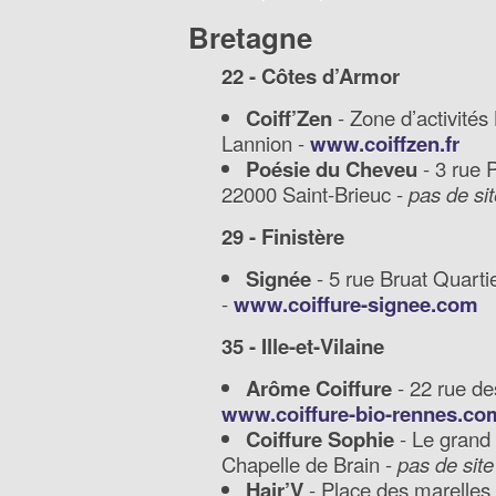
Bretagne
22 - Côtes d’Armor
Coiff’Zen
- Zone d’activités 
Lannion -
www.coiffzen.fr
Poésie du Cheveu
- 3 rue
22000 Saint-Brieuc -
pas de sit
29 - Finistère
Signée
- 5 rue Bruat Quarti
-
www.coiffure-signee.com
35 - Ille-et-Vilaine
Arôme Coiffure
- 22 rue d
www.coiffure-bio-rennes.co
Coiffure Sophie
- Le grand
Chapelle de Brain -
pas de site
Hair’V
- Place des marelles