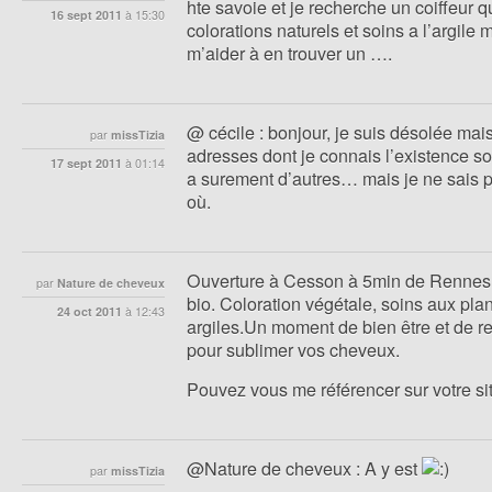
hte savoie et je recherche un coiffeur qu
16 sept 2011
à
15:30
colorations naturels et soins a l’argile 
m’aider à en trouver un ….
@ cécile : bonjour, je suis désolée mais
par
missTizia
adresses dont je connais l’existence sont
17 sept 2011
à
01:14
a surement d’autres… mais je ne sais p
où.
Ouverture à Cesson à 5min de Rennes 
par
Nature de cheveux
bio. Coloration végétale, soins aux plan
24 oct 2011
à
12:43
argiles.Un moment de bien être et de re
pour sublimer vos cheveux.
Pouvez vous me référencer sur votre si
@Nature de cheveux : A y est
par
missTizia