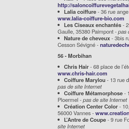
http://saloncoiffurevegetalh
Lalia coiffure
- 36 rue ange
www.lalia-coiffure-bio.com
Les Ciseaux enchantés
- 2
Gaulle, 35380 Paimpont -
pas 
Nature de cheveux
- 3bis r
Cesson Sévigné -
naturedech
56 - Morbihan
Chris Hair
- 68 place de l’ét
www.chris-hair.com
Coiffure Marylou
- 13 rue 
pas de site Internet
Coiffure Métamorphose
- 
Ploermel -
pas de site Internet
Création Center Color
- 10
56000 Vannes -
www.creation
L’Antre de Coupe
- 9 rue F
site Internet