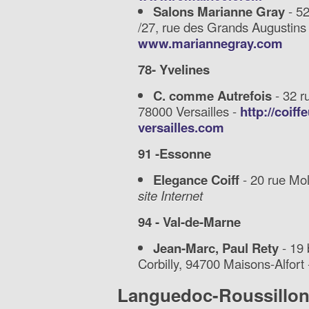
Salons Marianne Gray
- 52
/27, rue des Grands Augustins 
www.mariannegray.com
78- Yvelines
C. comme Autrefois
- 32 r
78000 Versailles -
http://coiff
versailles.com
91 -Essonne
Elegance Coiff
- 20 rue Mol
site Internet
94 - Val-de-Marne
Jean-Marc, Paul Rety
- 19 
Corbilly, 94700 Maisons-Alfort
Languedoc-Roussillo