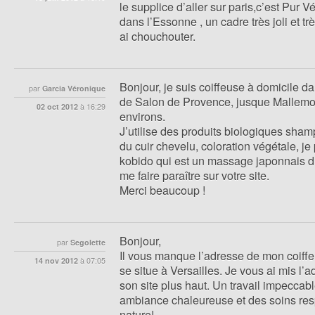
le supplice d’aller sur paris,c’est Pur V
dans l’Essonne , un cadre très joli et t
ai chouchouter.
Bonjour, je suis coiffeuse à domicile da
par
Garcia Véronique
de Salon de Provence, jusque Mallemor
02 oct 2012
à
16:29
environs.
J’utilise des produits biologiques sham
du cuir chevelu, coloration végétale, je
kobido qui est un massage japonnais 
me faire paraître sur votre site.
Merci beaucoup !
Bonjour,
par
Segolette
Il vous manque l’adresse de mon coiffe
14 nov 2012
à
07:05
se situe à Versailles. Je vous ai mis l’
son site plus haut. Un travail impeccab
ambiance chaleureuse et des soins resp
nature!