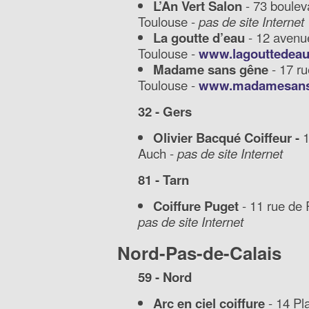
L’An Vert Salon
- 73 boulev
Toulouse -
pas de site Internet
La goutte d’eau
- 12 avenu
Toulouse -
www.lagouttedea
Madame sans gêne
- 17 r
Toulouse -
www.madamesans
32 - Gers
Olivier Bacqué Coiffeur -
Auch -
pas de site Internet
81 - Tarn
Coiffure Puget
- 11 rue de
pas de site Internet
Nord-Pas-de-Calais
59 - Nord
Arc en ciel coiffure
- 14 Pl