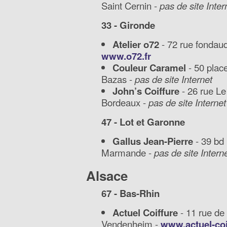
Saint Cernin -
pas de site Inter
33 - Gironde
Atelier o72
- 72 rue fondau
www.o72.fr
Couleur Caramel
- 50 plac
Bazas -
pas de site Internet
John’s Coiffure
- 26 rue Le
Bordeaux -
pas de site Internet
47 - Lot et Garonne
Gallus Jean-Pierre
- 39 bd
Marmande -
pas de site Intern
Alsace
67 - Bas-Rhin
Actuel Coiffure
- 11 rue d
Vendenheim -
www.actuel-co