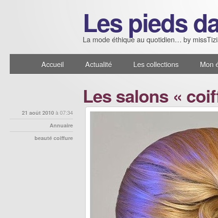
Les pieds da
La mode éthique au quotidien… by missTiz
Accueil
Actualité
Les collections
Mon é
Les salons « coif
21 août 2010
à 07:34
Annuaire
beauté
coiffure