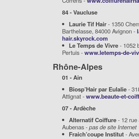
Correns -
www.coiffurehairn
84 - Vaucluse
Laurie Tif Hair
- 1350 Chem
Barthelasse, 84000 Avignon -
l
hair.skyrock.com
Le Temps de Vivre
- 1052 b
Pertuis -
www.letemps-de-vi
Rhône-Alpes
01 - Ain
Biosp’Hair par Eulalie
- 31
Attignat -
www.beaute-et-coif
07 - Ardèche
Alternatif Coiffure
- 12 rue
Aubenas -
pas de site Internet
Fraich’coupe Institut
- Ave