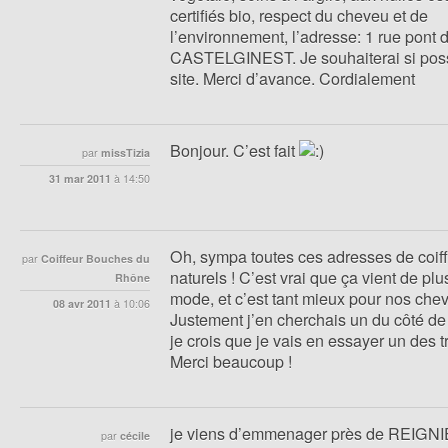
certifiés bio, respect du cheveu et de
l’environnement, l’adresse: 1 rue pont d
CASTELGINEST. Je souhaiterai si possi
site. Merci d’avance. Cordialement
Bonjour. C’est fait
par
missTizia
31 mar 2011
à
14:50
Oh, sympa toutes ces adresses de coif
par
Coiffeur Bouches du
naturels ! C’est vrai que ça vient de plu
Rhône
mode, et c’est tant mieux pour nos chev
08 avr 2011
à
10:06
Justement j’en cherchais un du côté de 
je crois que je vais en essayer un des 
Merci beaucoup !
je viens d’emmenager près de REIGN
par
cécile